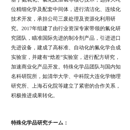
位精细化学及配套中间体，进行清洁化、连续化
技术开发，承担公司三废处理及资源化利用研
究。2017年组建了由行业资深专家带领的氟化研
究团队，瞄准国际先进的制冷剂产品，引进进口
先进设备，建成了高标准、自动化的氟化学合成
实验室，并建有“焓差”实验室，进行配方研究，
加速商业化产品开发。特殊化学品团队与国内知
名科研院所，如清华大学、中科院大连化学物理
研究所、上海石化院等建立了紧密的合作关系，
积极推进成果转化。
特殊化学品研究チーム：