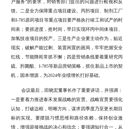
户服务”的要求，对销售部门提出的问题进行检视和反
馈。二是
全力保障重点项目建设。丙肟项目、制剂工厂
和I-785原药项目等重点项目要严格执行竣工和试产的时
间表；要抓进度，抢时间，早日实现环丙中间体项目、
加氢技改项目的投产。三是生产企业要主动作为，贴近
现实，破解产能过剩、装置闲置的困局，牢牢把握安全
红线，节能降耗常抓不懈；四是营销条线要着重研究丙
硫、肟菌酯、I-785等新品营销策略，抓住新品上市的契
机，固本增源，为2024年业绩增长打好基础。
会议最后，田晓宏董事长作了重要讲话，并强调：
一是要着力推进泰禾发展战略的宣贯。
战略宣贯要强化
认知，打破边框，明晰方向，谋求四季度乃至更长期目
标的实现。要摆脱习惯思维和路径依赖，保持创业激
情，增强迎接挑战的决心和信念；要强调知行合一，从